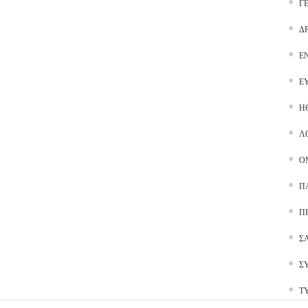
Γ
Δ
Ε
Ε
Ή
Λ
Ο
Π
Π
Σ
Σ
Τ