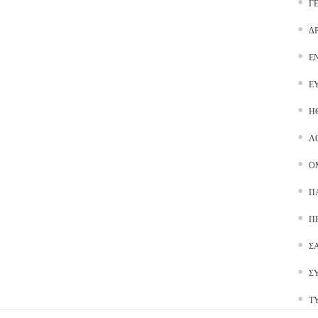
Γ
Δ
Ε
Ε
Ή
Λ
Ο
Π
Π
Σ
Σ
Τ