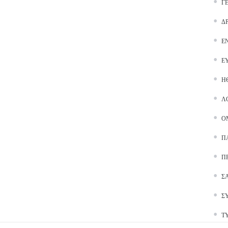
Γ
Δ
Ε
Ε
Ή
Λ
Ο
Π
Π
Σ
Σ
Τ